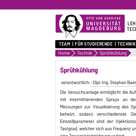
LEH
TEC
TEAM
FÜR STUDIERENDE
TECHNIK
Home
Technik
Sprühkühlung
Sprühkühlung
verantwortlich:
Dipl.-Ing. Stephan Bae
Die Versuchsanlage ermöglicht die Au
mit intermittierenden Sprays an de
Messungen zur Visualisierung des Sp
beheizt, sodass verschiedenste S
Einstellparameter sind der Injektio
Tastgrad, welcher sich aus Frequenz u
eine Traversiereinrichtung variiert.