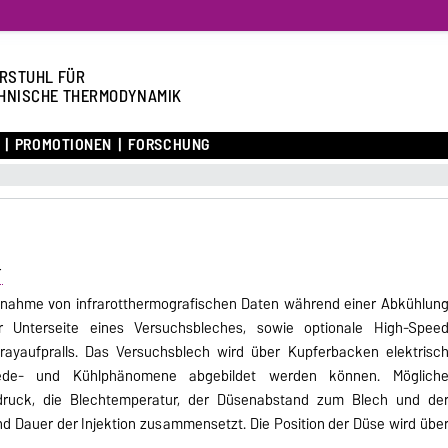
RSTUHL FÜR
HNISCHE THERMODYNAMIK
PROMOTIONEN
FORSCHUNG
r
fnahme von infrarotthermografischen Daten während einer Abkühlun
r Unterseite eines Versuchsbleches, sowie optionale High-Spee
rayaufpralls. Das Versuchsblech wird über Kupferbacken elektrisc
iede- und Kühlphänomene abgebildet werden können. Möglich
nsdruck, die Blechtemperatur, der Düsenabstand zum Blech und de
nd Dauer der Injektion zusammensetzt. Die Position der Düse wird übe