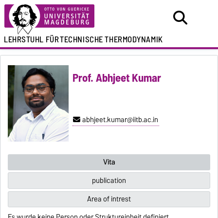
LEHRSTUHL FÜR
TECHNISCHE THERMODYNAMIK
Prof. Abhijeet Kumar
abhijeet.kumar@iitb.ac.in
Vita
publication
Area of intrest
Es wurde keine Person oder Struktureinheit definiert.