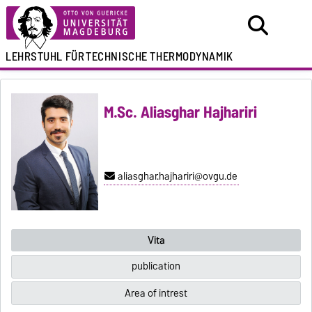
LEHRSTUHL FÜR
TECHNISCHE THERMODYNAMIK
M.Sc. Aliasghar Hajhariri
aliasghar.hajhariri@ovgu.de
Vita
publication
Area of intrest