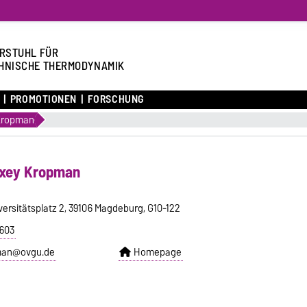
RSTUHL FÜR
HNISCHE THERMODYNAMIK
PROMOTIONEN
FORSCHUNG
Kropman
lexey Kropman
versitätsplatz 2, 39106 Magdeburg, G10-122
7603
man@ovgu.de
Homepage