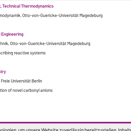
nt, Technical Thermodynamics
ermodynamik, Otto-von-Guericke-Universität Magedeburg
l Engineering
chnik, Otto-von-Guericke-Universität Magedeburg
escribing reactive systems
stry
 Freie Universität Berlin
tion of novel carbonyl anions
logien, um unsere Website zuverlässig bereitzustellen, Inhalt