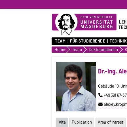
LEH
TEC
TEAM
FÜR STUDIERENDE
TECHNIK
Home
Team
DoktorandInnen
Dr.-Ing. A
Gebäude 10, Uni
+49 391 67-5
alexey.krop
Vita
Publication
Area of intrest