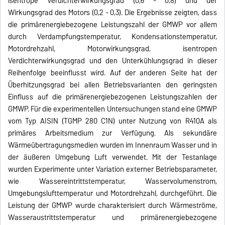
isentrope Verdichterwirkungsgrad (0,6 - 0,8) und der
Wirkungsgrad des Motors (0,2 - 0,3). Die Ergebnisse zeigten, dass
die primärenergiebezogene Leistungszahl der GMWP vor allem
durch Verdampfungstemperatur, Kondensationstemperatur,
Motordrehzahl, Motorwirkungsgrad, isentropen
Verdichterwirkungsgrad und den Unterkühlungsgrad in dieser
Reihenfolge beeinflusst wird. Auf der anderen Seite hat der
Überhitzungsgrad bei allen Betriebsvarianten den geringsten
Einfluss auf die primärenergiebezogenen Leistungszahlen der
GMWP. Für die experimentellen Untersuchungen stand eine GMWP
vom Typ AISIN (TGMP 280 C1N) unter Nutzung von R410A als
primäres Arbeitsmedium zur Verfügung. Als sekundäre
Wärmeübertragungsmedien wurden im Innenraum Wasser und in
der äußeren Umgebung Luft verwendet. Mit der Testanlage
wurden Experimente unter Variation externer Betriebsparameter,
wie Wassereintrittstemperatur, Wasservolumenstrom,
Umgebungslufttemperatur und Motordrehzahl, durchgeführt. Die
Leistung der GMWP wurde charakterisiert durch Wärmeströme,
Wasseraustrittstemperatur und primärenergiebezogene